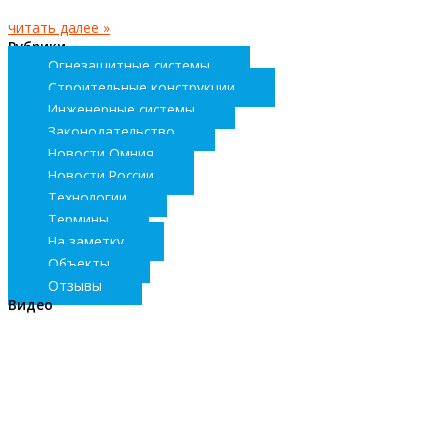
читать далее »
Рубрики
Огнезащитные системы
Строительные конструкции
Инженерные системы
Законодательство
Новости Омния
Новости России
Технологии
Термины
На заметку
Объекты
Отзывы
Видео