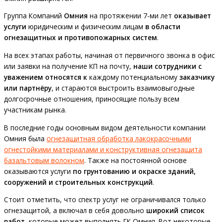
Группа Компаний
Омния
на протяжении 7-ми лет
оказывает
услуги
юридическим и физическим лицам
в области
огнезащитных и противопожарных систем
.
На всех этапах работы, начиная от первичного звонка в офис
или заявки на получение КП на почту,
наши сотрудники с
уважением относятся к
каждому потенциальному
заказчику
или партнёру
, и стараются выстроить взаимовыгодные
долгосрочные отношения, приносящие пользу всем
участникам рынка.
В последние годы основным видом деятельности компании
Омния была
огнезащитная обработка лакокрасочными
огнестойкими материалами и конструктивная огнезащита
базальтовым волокном
. Также на постоянной основе
оказываются услуги
по грунтованию и окраске зданий,
сооружений и строительных конструкций
.
Стоит отметить, что спектр услуг не ограничивался только
огнезащитой, а включал в себя довольно
широкий список
работ
, которые может выполнять ГК Омния. Вот некоторые