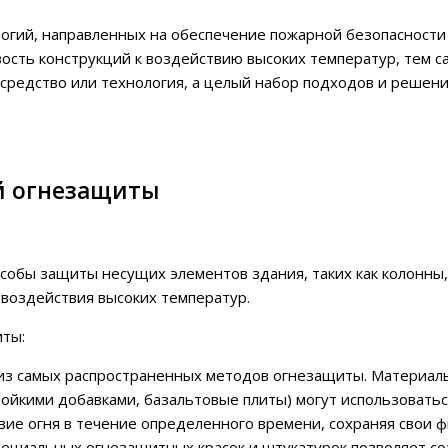
логий, направленных на обеспечение пожарной безопасности
ость конструкций к воздействию высоких температур, тем с
средство или технология, а целый набор подходов и решени
й огнезащиты
собы защиты несущих элементов здания, таких как колонны, 
 воздействия высоких температур.
иты:
из самых распространенных методов огнезащиты. Материалы
тойкими добавками, базальтовые плиты) могут использоватьс
ие огня в течение определенного времени, сохраняя свои ф
ециальных огнезащитных красок и штукатурок позволяет с